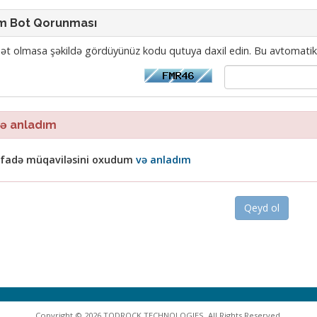
m Bot Qorunması
t olmasa şəkildə gördüyünüz kodu qutuya daxil edin. Bu avtomatik 
 anladım
tifadə müqaviləsini oxudum
və anladım
Copyright © 2026 TODROCK TECHNOLOGIES. All Rights Reserved.