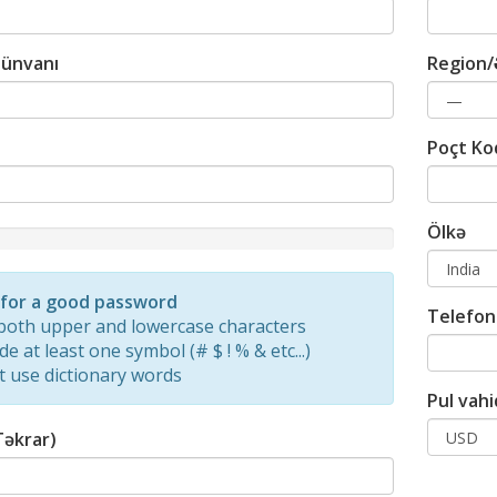
 ünvanı
Region/
Poçt Ko
Ölkə
d
 for a good password
Telefon
both upper and lowercase characters
de at least one symbol (# $ ! % & etc...)
t use dictionary words
Pul vahi
Təkrar)