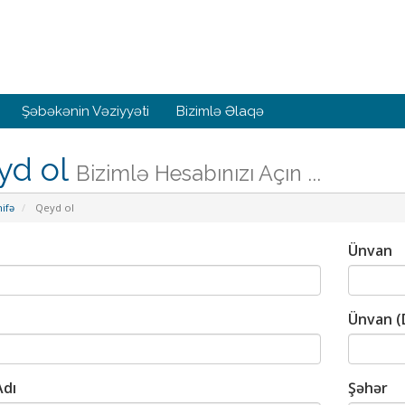
Şəbəkənin Vəziyyəti
Bizimlə Əlaqə
yd ol
Bizimlə Hesabınızı Açın ...
ifə
Qeyd ol
Ünvan
Ünvan (
Adı
Şəhər