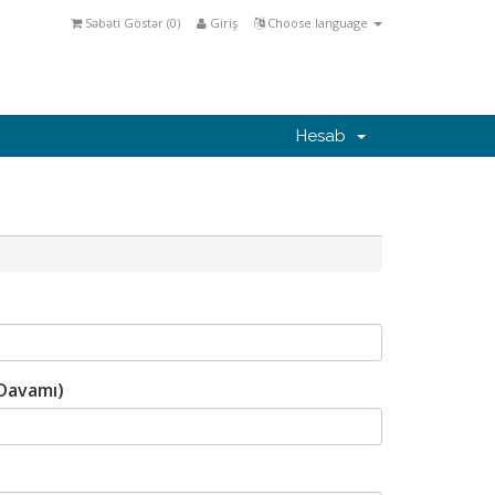
Səbəti Göstər (
0
)
Giriş
Choose language
Hesab
Davamı)