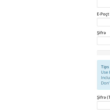
E-Poçt
Şifrə
New
Passwor
Rating:
Tips
0%
Use 
Inclu
Don'
Şifrə (