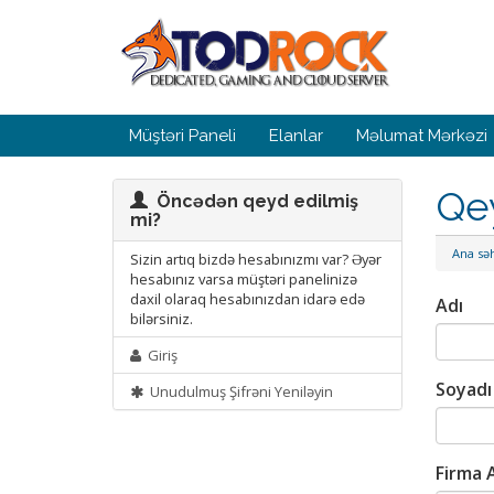
Müştəri Paneli
Elanlar
Məlumat Mərkəzi
Qe
Öncədən qeyd edilmiş
mi?
Ana səh
Sizin artıq bizdə hesabınızmı var? Əyər
hesabınız varsa müştəri panelinizə
daxil olaraq hesabınızdan idarə edə
Adı
bilərsiniz.
Giriş
Soyadı
Unudulmuş Şifrəni Yeniləyin
Firma 