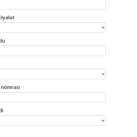
Əyalət
du
 nömrəsi
di