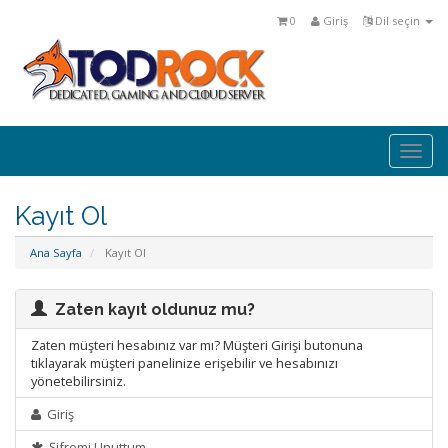
0
Giriş
Dil seçin
Togg
navi
Kayıt Ol
Ana Sayfa
Kayıt Ol
Zaten kayıt oldunuz mu?
Zaten müşteri hesabınız var mı? Müşteri Girişi butonuna
tıklayarak müşteri panelinize erişebilir ve hesabınızı
yönetebilirsiniz.
Giriş
Şifremi Unuttum